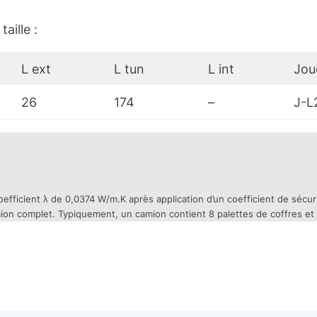
aille :
L ext
L tun
L int
Jou
26
174
–
J-L
fficient λ de 0,0374 W/m.K après application d’un coefficient de sécuri
amion complet. Typiquement, un camion contient 8 palettes de coffres et