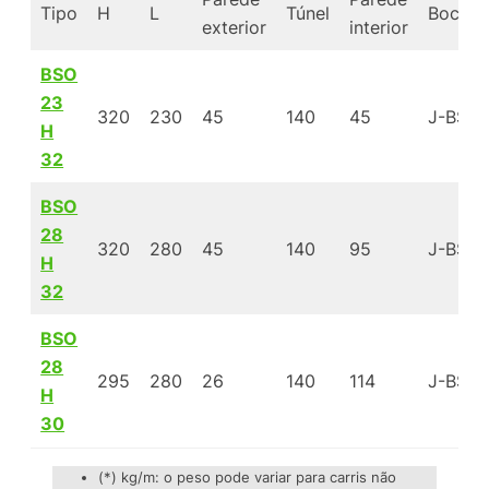
Tipo
H
L
Túnel
Bochec
exterior
interior
BSO
23
320
230
45
140
45
J-BSO
H
32
BSO
28
320
280
45
140
95
J-BSO
H
32
BSO
28
295
280
26
140
114
J-BSO
H
30
(*) kg/m: o peso pode variar para carris não