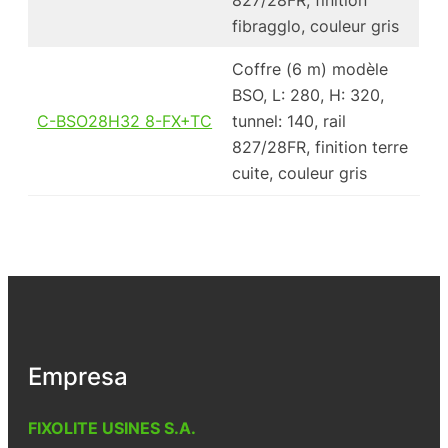
fibragglo, couleur gris
Coffre (6 m) modèle
BSO, L: 280, H: 320,
C-BSO28H32 8-FX+TC
tunnel: 140, rail
827/28FR, finition terre
cuite, couleur gris
Empresa
FIXOLITE USINES S.A.